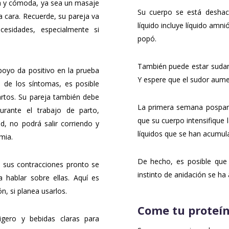
a y cómoda, ya sea un masaje
Su cuerpo se está deshaci
la cara. Recuerde, su pareja va
líquido incluye líquido am
ecesidades, especialmente si
popó.
También puede estar suda
oyo da positivo en la prueba
Y espere que el sudor aume
de los síntomas, es posible
artos. Su pareja también debe
La primera semana pospar
rante el trabajo de parto,
que su cuerpo intensifique l
ad, no podrá salir corriendo y
líquidos que se han acumul
mia.
De hecho, es posible que
 sus contracciones pronto se
instinto de anidación se ha
 hablar sobre ellas. Aquí es
n, si planea usarlos.
Come tu proteí
ligero y bebidas claras para