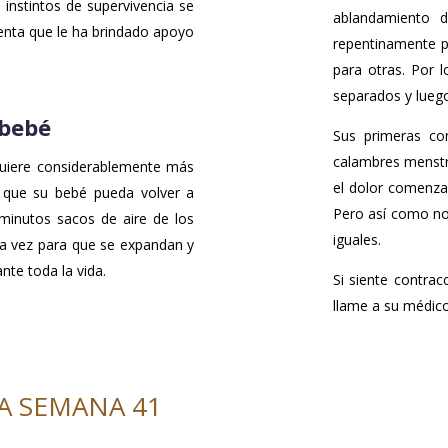
instintos de supervivencia se
ablandamiento 
centa que le ha brindado apoyo
repentinamente p
para otras. Por 
separados y lueg
 bebé
Sus primeras co
calambres menstr
equiere considerablemente más
el dolor comenzar
n que su bebé pueda volver a
Pero así como no
iminutos sacos de aire de los
iguales.
ra vez para que se expandan y
nte toda la vida.
Si siente contra
llame a su médico
A SEMANA 41