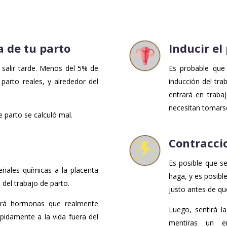
a de tu parto
Inducir el
salir tarde. Menos del 5% de
Es probable que
parto reales, y alrededor del
inducción del tra
entrará en traba
necesitan tomars
e parto se calculó mal.
Contracci
Es posible que s
señales químicas a la placenta
haga, y es posibl
 del trabajo de parto.
justo antes de qu
cirá hormonas que realmente
Luego, sentirá l
pidamente a la vida fuera del
mentiras un e