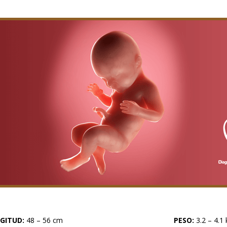
GITUD:
48 – 56 cm
PESO:
3.2 – 4.1 